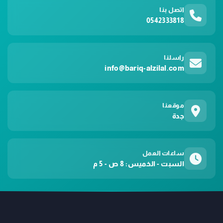
اتصل بنا
0542333818
راسلنا
info@bariq-alzilal.com
موقعنا
جدة
ساعات العمل
السبت - الخميس: 8 ص - 5 م