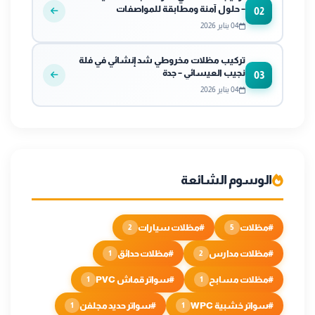
– حلول آمنة ومطابقة للمواصفات
02
04 يناير 2026
تركيب مظلات مخروطي شد إنشائي في فلة
نجيب العيسائي – جدة
03
04 يناير 2026
الوسوم الشائعة
#مظلات
#مظلات سيارات
2
5
#مظلات مدارس
#مظلات حدائق
1
2
#مظلات مسابح
#سواتر قماش PVC
1
1
#سواتر خشبية WPC
#سواتر حديد مجلفن
1
1