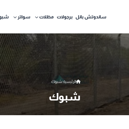
ساندوتش بانل
برجولات
مظلات
سواتر
شبو
الرئيسية
شبوك
/
شبوك