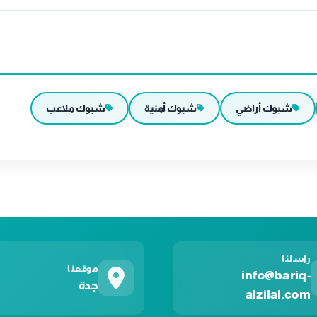
شبوك أراضي
شبوك أمنية
شبوك ملاعب
راسلنا
موقعنا
info@bariq-
جدة
alzilal.com