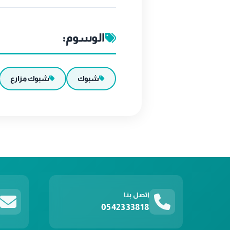
الوسوم:
شبوك
شبوك مزارع
اتصل بنا
0542333818